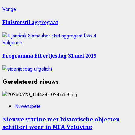
Bericht
Vorig
Vorige
bericht:
navigatie
Fluisterstil aggregaat
Volgende
Volgende
bericht:
Programma Eibertjesdag 31 mei 2019
Gerelateerd nieuws
Nuwenspete
Nieuwe vitrine met historische objecten
schittert weer in MFA Veluvine