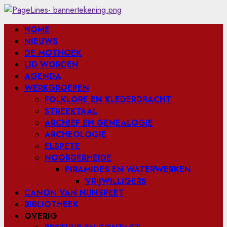
Ga
naar
Primair
HOME
de
menu
NIEUWS
inhoud
DE MOTHOEK
LID WORDEN
AGENDA
WERKGROEPEN
FOLKLORE EN KLEDERDRACHT
STREEKTAAL
ARCHIEF EN GENEALOGIE
ARCHEOLOGIE
ELSPETE
NOORDERHEIDE
PIRAMIDES EN WATERWERKEN
VRIJWILLIGERS
CANON VAN NUNSPEET
BIBLIOTHEEK
OVERIG