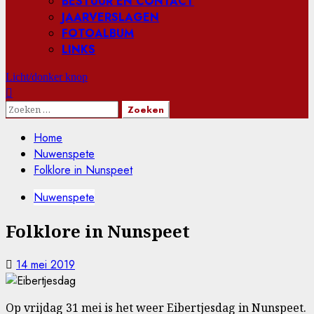
BESTUUR EN CONTACT
JAARVERSLAGEN
FOTOALBUM
LINKS
Licht/donker knop
Zoeken
naar:
Home
Nuwenspete
Folklore in Nunspeet
Nuwenspete
Folklore in Nunspeet
14 mei 2019
Op vrijdag 31 mei is het weer Eibertjesdag in Nunspeet.