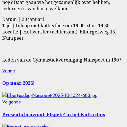
nog? Daar gaan we het gezamenlijk over hebben,
iedereen is van harte welkom!
Datum | 20 januari
Tijd | Inloop met koffie/thee om 19:00, start 19:30
Locatie | Het Venster (achterkant), Elburgerweg 15,
Nunspeet
Leden van de Gymnastiekvereniging Nunspeet in 1907.
Bericht
Vorig
Vorige
bericht:
navigatie
Op naar 2026!
Volgende
Volgende
bericht:
Presentatieavond ‘Elspete’ in het Kulturhus