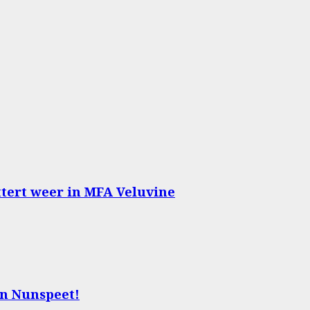
ttert weer in MFA Veluvine
in Nunspeet!