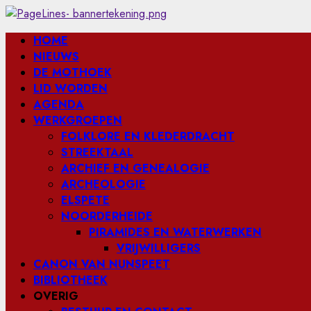
Ga
naar
Primair
HOME
de
menu
NIEUWS
inhoud
DE MOTHOEK
LID WORDEN
AGENDA
WERKGROEPEN
FOLKLORE EN KLEDERDRACHT
STREEKTAAL
ARCHIEF EN GENEALOGIE
ARCHEOLOGIE
ELSPETE
NOORDERHEIDE
PIRAMIDES EN WATERWERKEN
VRIJWILLIGERS
CANON VAN NUNSPEET
BIBLIOTHEEK
OVERIG