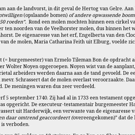
m aan de landvorst, in dit geval de Hertog van Gelre. Aa
otwilligen
(opslaande bomen)
of andere opwassende boome
 50 roeden”.
Rond een molen mochten binnen een cirkel va
ten noorden van de Veelhorster molen, dus binnen het win
st. De eigenaresse van het erf, Engelberta van den Cloost
van de molen, Maria Catharina Feith uit Elburg, voelde zic
olt (= burgemeester) van Ermelo Tileman Bon de opdracht a
ter Wolter Noyen opgeroepen. Noyen wist van de aanplant, 
ietal arbeiders werden daarna aan de tand gevoeld. De ee
 mevr. Schrassert dat de molen overlast veroorzaakte. Da
nd. De meningen waren dus zeer verdeeld.
erf 5 september 1740. Zij had al in 1733 een testament opg
was opgericht. De executeur-testamentair burgemeester H
rassert uit Harderwijk, een verwante van de eigenaresse 
en daar omtrend geaccordeert (
overeengekomen)” dat de b
 is verboden.