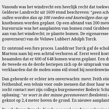
Vanouds was het windrecht een heerlijk recht dat toekwa
Gelderse Landrecht uit 1609 stond beschreven: “
geen sch
sullen worden dan op 100 roeden end knotwilgen dan op
knotbomen worden geplant. Op een afstand van 200 meter 
burenruzie was het aanplanten van bomen rond Grobbenhor
aan van het windrecht; ze plantte bomen. De eigenaresse 
gouverneur) van de Veluwe Lubbert Adolph Torck.
Er ontstond een fors proces. Landdrost Torck gaf de sch
Martens nam hij een achttal verhoren af. Eerst werd kos
beaamden dat er 600 of 648 bomen waren geplant. Een dr
de tweede en de derde beriepen zich op de uitspraak van
verklaarden dat de molen soms stil stond bij noordenwi
Dan gebeurde er echter iets onverwachts: mevr. Feith sti
Feithenhof, een tehuis voor oude mensen dat door haar 
zocht contact met zijn collega burgemeester Roderic Sch
oplossing: “
er wort in der minne geremoveert (
besloten)
geknot op 2,4 meter boven de grond. En nieuwe aanplant