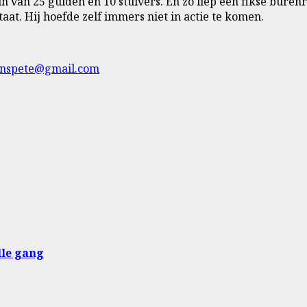
n van 25 gulden en 10 stuivers. En zo liep een fikse buren
aat. Hij hoefde zelf immers niet in actie te komen.
nspete@gmail.com
lle gang