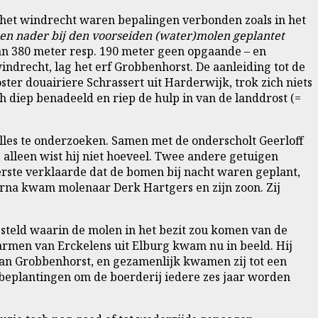
n het windrecht waren bepalingen verbonden zoals in het
n nader bij den voorseiden (water)molen geplantet
n 380 meter resp. 190 meter geen opgaande – en
drecht, lag het erf Grobbenhorst. De aanleiding tot de
er douairiere Schrassert uit Harderwijk, trok zich niets
h diep benadeeld en riep de hulp in van de landdrost (=
lles te onderzoeken. Samen met de onderscholt Geerloff
alleen wist hij niet hoeveel. Twee andere getuigen
rste verklaarde dat de bomen bij nacht waren geplant,
arna kwam molenaar Derk Hartgers en zijn zoon. Zij
esteld waarin de molen in het bezit zou komen van de
armen van Erckelens uit Elburg kwam nu in beeld. Hij
van Grobbenhorst, en gezamenlijk kwamen zij tot een
eplantingen om de boerderij iedere zes jaar worden