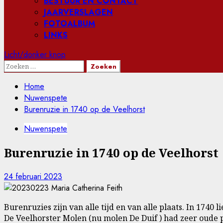
BESTUUR EN CONTACT
JAARVERSLAGEN
FOTOALBUM
LINKS
Licht/donker knop
Zoeken
naar:
Home
Nuwenspete
Burenruzie in 1740 op de Veelhorst
Nuwenspete
Burenruzie in 1740 op de Veelhorst
24 februari 2023
Burenruzies zijn van alle tijd en van alle plaats. In 17
De Veelhorster Molen (nu molen De Duif ) had zeer oude 