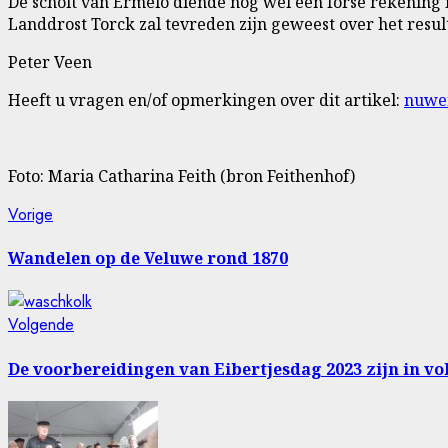
De scholt van Ermelo diende nog wel een forse rekening i
Landdrost Torck zal tevreden zijn geweest over het result
Peter Veen
Heeft u vragen en/of opmerkingen over dit artikel:
nuwe
Foto: Maria Catharina Feith (bron Feithenhof)
Bericht
Vorig
Vorige
bericht:
navigatie
Wandelen op de Veluwe rond 1870
Volgende
Volgende
bericht:
De voorbereidingen van Eibertjesdag 2023 zijn in vo