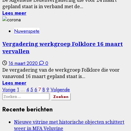
gepland staat is in verband met de...
Lees meer
Nuwenspete
Vergadering werkgroep Folklore 16 maart
vervallen
16 maart 2020
0
De vergadering van de werkgroep Folklore die voor
vanavond 16 maart gepland staat is...
Lees meer
Berichten
Vorige
1
…
4
5
6
7
8
9
Volgende
Zoeken
paginering
naar:
Recente berichten
Nieuwe vitrine met historische objecten schittert
weer in MFA Veluvine