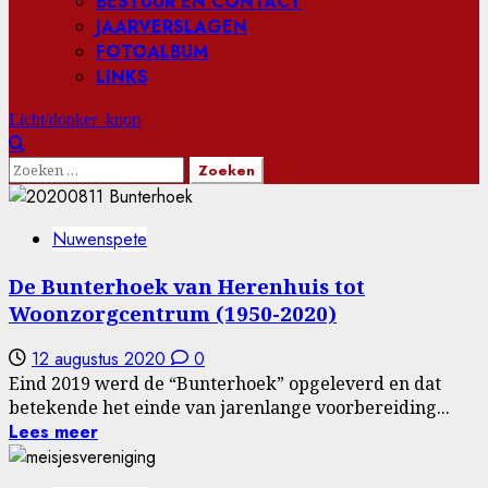
BESTUUR EN CONTACT
JAARVERSLAGEN
FOTOALBUM
LINKS
Licht/donker knop
Zoeken
naar:
NIEUWS
Nuwenspete
De Bunterhoek van Herenhuis tot
Woonzorgcentrum (1950-2020)
12 augustus 2020
0
Eind 2019 werd de “Bunterhoek” opgeleverd en dat
betekende het einde van jarenlange voorbereiding...
Lees meer