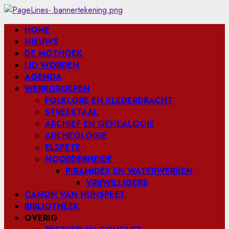
Ga
naar
Primair
HOME
de
menu
NIEUWS
inhoud
DE MOTHOEK
LID WORDEN
AGENDA
WERKGROEPEN
FOLKLORE EN KLEDERDRACHT
STREEKTAAL
ARCHIEF EN GENEALOGIE
ARCHEOLOGIE
ELSPETE
NOORDERHEIDE
PIRAMIDES EN WATERWERKEN
VRIJWILLIGERS
CANON VAN NUNSPEET
BIBLIOTHEEK
OVERIG