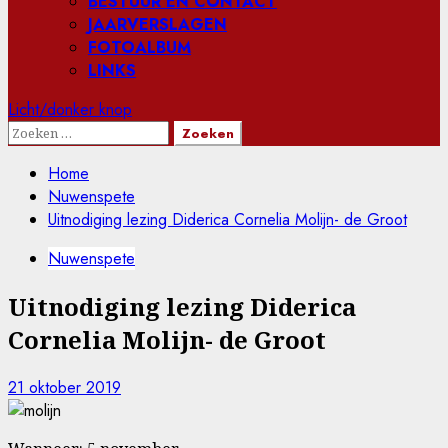
BESTUUR EN CONTACT
JAARVERSLAGEN
FOTOALBUM
LINKS
Licht/donker knop
Zoeken
naar:
Home
Nuwenspete
Uitnodiging lezing Diderica Cornelia Molijn- de Groot
Nuwenspete
Uitnodiging lezing Diderica
Cornelia Molijn- de Groot
21 oktober 2019