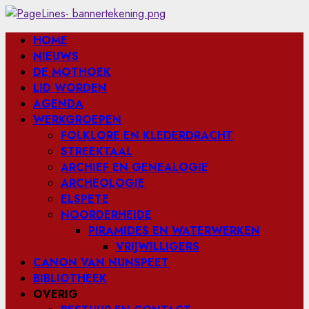
Ga
naar
Primair
HOME
de
menu
NIEUWS
inhoud
DE MOTHOEK
LID WORDEN
AGENDA
WERKGROEPEN
FOLKLORE EN KLEDERDRACHT
STREEKTAAL
ARCHIEF EN GENEALOGIE
ARCHEOLOGIE
ELSPETE
NOORDERHEIDE
PIRAMIDES EN WATERWERKEN
VRIJWILLIGERS
CANON VAN NUNSPEET
BIBLIOTHEEK
OVERIG