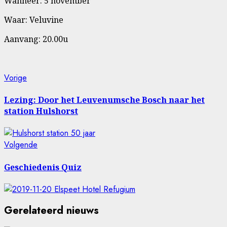
Wanneer: 5 november
Waar: Veluvine
Aanvang: 20.00u
Bericht
Vorig
Vorige
bericht:
navigatie
Lezing: Door het Leuvenumsche Bosch naar het
station Hulshorst
Volgende
Volgende
bericht:
Geschiedenis Quiz
Gerelateerd nieuws