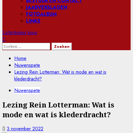
BESTUUR EN CONTACT
JAARVERSLAGEN
FOTOALBUM
LINKS
Licht/donker knop
Zoeken
naar:
Home
Nuwenspete
Lezing Rein Lotterman: Wat is mode en wat is
klederdracht?
Nuwenspete
Lezing Rein Lotterman: Wat is
mode en wat is klederdracht?
3 november 2022