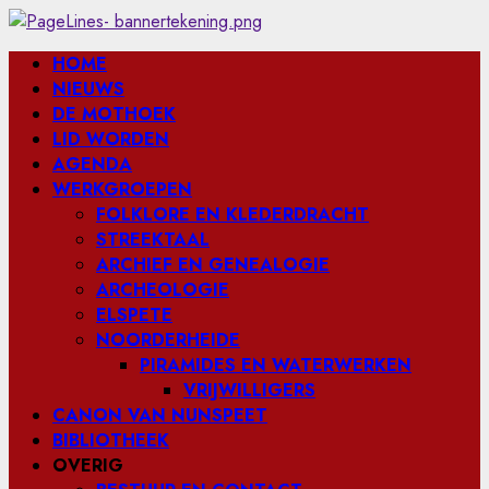
Ga
naar
Primair
HOME
de
menu
NIEUWS
inhoud
DE MOTHOEK
LID WORDEN
AGENDA
WERKGROEPEN
FOLKLORE EN KLEDERDRACHT
STREEKTAAL
ARCHIEF EN GENEALOGIE
ARCHEOLOGIE
ELSPETE
NOORDERHEIDE
PIRAMIDES EN WATERWERKEN
VRIJWILLIGERS
CANON VAN NUNSPEET
BIBLIOTHEEK
OVERIG