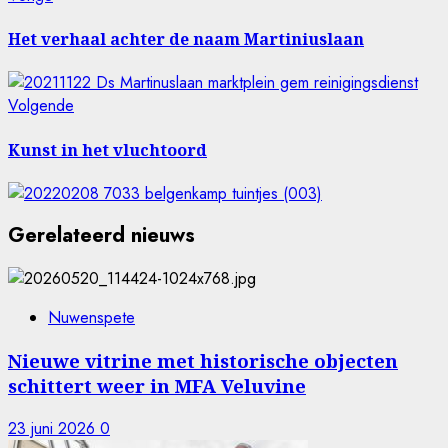
Bericht
bericht:
navigatie
Het verhaal achter de naam Martiniuslaan
Volgende
Volgende
bericht:
Kunst in het vluchtoord
Gerelateerd nieuws
Nuwenspete
Nieuwe vitrine met historische objecten
schittert weer in MFA Veluvine
23 juni 2026
0