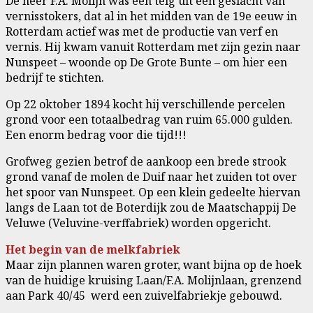
De heer F.A. Molijn was een telg uit een geslacht van
vernisstokers, dat al in het midden van de 19e eeuw in
Rotterdam actief was met de productie van verf en
vernis. Hij kwam vanuit Rotterdam met zijn gezin naar
Nunspeet – woonde op De Grote Bunte – om hier een
bedrijf te stichten.
Op 22 oktober 1894 kocht hij verschillende percelen
grond voor een totaalbedrag van ruim 65.000 gulden.
Een enorm bedrag voor die tijd!!!
Grofweg gezien betrof de aankoop een brede strook
grond vanaf de molen de Duif naar het zuiden tot over
het spoor van Nunspeet. Op een klein gedeelte hiervan
langs de Laan tot de Boterdijk zou de Maatschappij De
Veluwe (Veluvine-verffabriek) worden opgericht.
Het begin van de melkfabriek
Maar zijn plannen waren groter, want bijna op de hoek
van de huidige kruising Laan/F.A. Molijnlaan, grenzend
aan Park 40/45 werd een zuivelfabriekje gebouwd.