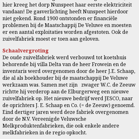
hier kreeg het dorp Nunspeet haar eerste elektriciteit
vandaan! De gasverlichting heeft Nunspeet hierdoor
niet gekend. Rond 1900 ontstonden er financiële
problemen bij de Maatschappij De Veluwe en moesten
er een aantal exploitaties worden afgestoten. Ook de
zuivelfabriek moest er toen aan geloven.
Schaalvergroting
De oude zuivelfabriek werd verbouwd tot koetshuis
behorende bij villa Delta van de heer Frowein en de
inventaris werd overgenomen door de heer J.E. Schaap,
die al als boekhouder bij de maatschappij De Veluwe
werkzaam was. Samen met zijn zwager W.C. de Zeeuw
richtte hij verderop aan de Elburgerweg een nieuwe
zuivelfabriek op. Het nieuwe bedrijf werd JESCO, naar
de oprichters J. E. Schaap en Co. (= de Zeeuw) genoemd.
Eind dertiger jaren werd deze fabriek overgenomen
door de N.V. Vereenigde Veluwsche
Melkproduktenfabrieken, die ook enkele andere
melkfabrieken in de regio opkocht.