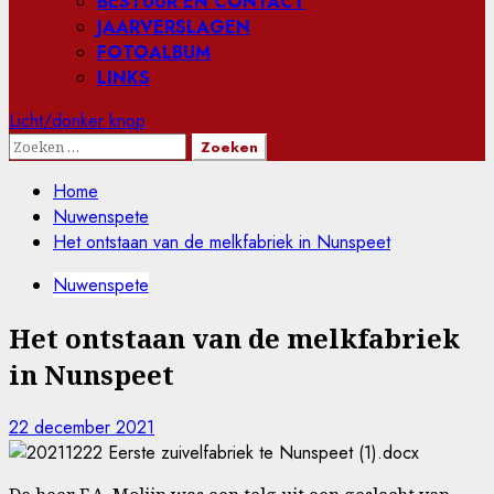
BESTUUR EN CONTACT
JAARVERSLAGEN
FOTOALBUM
LINKS
Licht/donker knop
Zoeken
naar:
Home
Nuwenspete
Het ontstaan van de melkfabriek in Nunspeet
Nuwenspete
Het ontstaan van de melkfabriek
in Nunspeet
22 december 2021