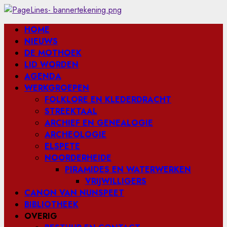
Ga
naar
Primair
HOME
de
menu
NIEUWS
inhoud
DE MOTHOEK
LID WORDEN
AGENDA
WERKGROEPEN
FOLKLORE EN KLEDERDRACHT
STREEKTAAL
ARCHIEF EN GENEALOGIE
ARCHEOLOGIE
ELSPETE
NOORDERHEIDE
PIRAMIDES EN WATERWERKEN
VRIJWILLIGERS
CANON VAN NUNSPEET
BIBLIOTHEEK
OVERIG