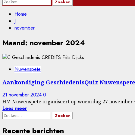
Zoeken
naar:
Home
J
november
Maand:
november 2024
Nuwenspete
Aankondiging GeschiedenisQuiz Nuwenspet
21 november 2024
0
H.V. Nuwenspete organiseert op woensdag 27 november we
Lees meer
Zoeken
naar:
Recente berichten