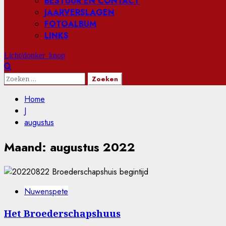
BESTUUR EN CONTACT
JAARVERSLAGEN
FOTOALBUM
LINKS
Licht/donker knop
Zoeken
naar:
Home
J
augustus
Maand:
augustus 2022
Nuwenspete
Het Broederschapshuus