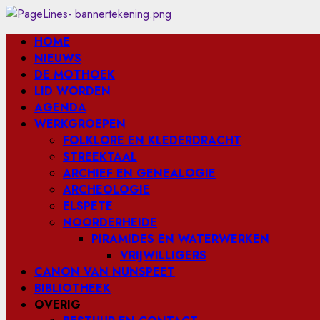
Ga
naar
Primair
HOME
de
menu
NIEUWS
inhoud
DE MOTHOEK
LID WORDEN
AGENDA
WERKGROEPEN
FOLKLORE EN KLEDERDRACHT
STREEKTAAL
ARCHIEF EN GENEALOGIE
ARCHEOLOGIE
ELSPETE
NOORDERHEIDE
PIRAMIDES EN WATERWERKEN
VRIJWILLIGERS
CANON VAN NUNSPEET
BIBLIOTHEEK
OVERIG